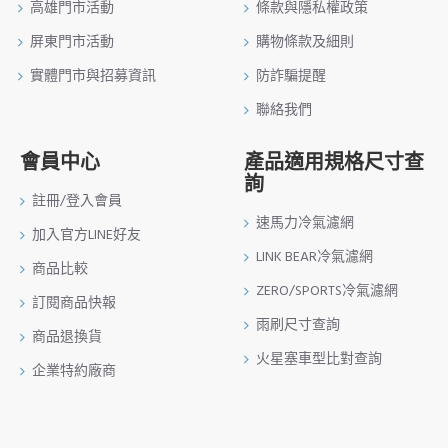
高雄門市活動
條款與隱私權政策
屏東門市活動
購物條款及細則
實體門市與招募資訊
防詐騙提醒
聯絡我們
會員中心
產品適用規格尺寸查
詢
註冊/登入會員
速馬力冷氣濾網
加入官方LINE好友
LINK BEAR冷氣濾網
商品比較
ZERO/SPORTS冷氣濾網
訂閱商品快報
雨刷尺寸查詢
商品退換貨
火星塞車型比對查詢
企業特約廠商