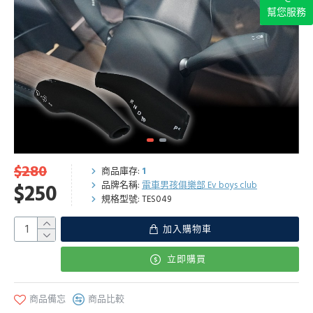
幫您服務
$280
商品庫存:
1
品牌名稱:
電車男孩俱樂部 Ev boys club
$250
規格型號:
TES049
加入購物車
立即購買
商品備忘
商品比較