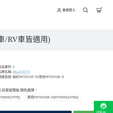
會員登入
轎車/RV車皆適用)
商品庫存:
2
品牌名稱:
HELLO KITTY
規格型號:
桃紅PKTD012P-13/黑色PKTD012B-13
彩系列 前窗遮陽板 顏色選擇
13909237175)
黑色PKTD012B-13(4713909237182)
LINE@