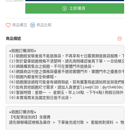
立即購買
商品備忘
商品比較
商品描述
★鋁圈訂購須知★

(1)鋁圈經安裝後皆不能退換貨，不再享有七日鑑賞期退換貨服務，下單前請先加
(2)對於愛車鋁圈規格不清楚時，請先詢問確認後再下單，一旦結帳交易
(3)網路購買售出之鋁圈，不可在實體門市退換貨。

(4)網路商店刊登之價格與優惠不適用實體門市，實體門市之優惠亦不適
(5)鋁圈內都會附全新螺帽。

(6)鋁圈運送過程可能會有細微瑕疵，若有嚴重瑕疵請拍照並與我們聯絡。
(7)如有其他鋁圈尺寸需求，請加入真便宜line@(ID：@yth4650c)。

(8)客服時間：星期一 ~ 星期五，早上10點 ~下午6點(例假日除外)。

★鋁圈訂購流程★

【宅配寄送到府】含運費

請先聊聊確認規格及庫存 > 下單後完成付款 > 客服核對資料 > 物流配