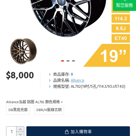
幫您服務
$8,000
商品庫存:
8
品牌名稱:
Alliance
規格型號:
AL792(19吋/5孔/114.3/9.5J/ET40)
Alliance泓越 鋁圈 AL792 顏色規格
DB黑底亮面
DBR/H髮線古銅
加入購物車