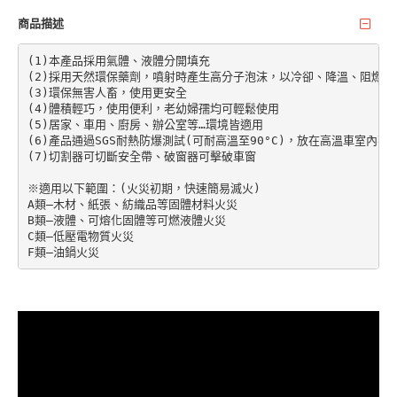
商品描述
(1)本產品採用氣體、液體分開填充

(2)採用天然環保藥劑，噴射時產生高分子泡沫，以冷卻、降溫、阻燃、
(3)環保無害人畜，使用更安全

(4)體積輕巧，使用便利，老幼婦孺均可輕鬆使用

(5)居家、車用、廚房、辦公室等…環境皆適用

(6)產品通過SGS耐熱防爆測試(可耐高溫至90°C)，放在高溫車室內不
(7)切割器可切斷安全帶、破窗器可擊破車窗

※適用以下範圍：(火災初期，快速簡易滅火)

A類—木材、紙張、紡織品等固體材料火災

B類—液體、可熔化固體等可燃液體火災

C類—低壓電物質火災

F類—油鍋火災