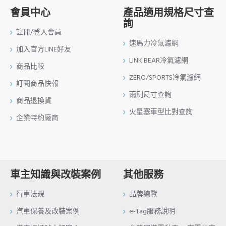
會員中心
產品適用規格尺寸查
詢
註冊/登入會員
速馬力冷氣濾網
加入官方LINE好友
LINK BEAR冷氣濾網
商品比較
ZERO/SPORTS冷氣濾網
訂閱商品快報
雨刷尺寸查詢
商品退換貨
火星塞車型比對查詢
企業特約廠商
車主知識與改裝案例
其他服務
行車法規
品牌總覽
汽車保養及改裝案例
e-Tag服務說明