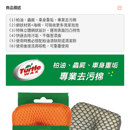
商品描述
(1)柏油、蟲屍、車身重垢，專業去污棉

(2)網狀材質+海棉，可吸收更多清潔泡泡

(3)特殊立體網狀設計，運用表面凹凸特性

(4)快速去除污垢，不傷害漆面

(5)使用時務必搭配柏油清除劑或清潔劑

(6)使用後揉洗再晾乾，可重覆使用