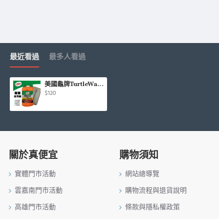
最近看過
最多人看過
美國龜牌TurtleWax TW149 專業去污棉(柏油/蟲屍/車身重垢)
$120
關於真便宜
購物須知
實體門市活動
網站總導覽
雲嘉南門市活動
購物流程與退貨說明
高雄門市活動
條款與隱私權政策