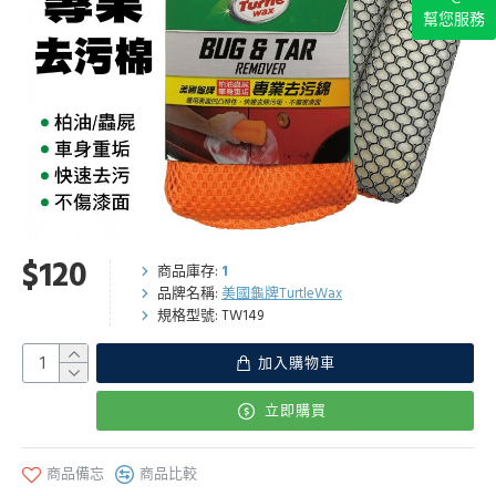
幫您服務
$120
商品庫存:
1
品牌名稱:
美國龜牌TurtleWax
規格型號:
TW149
加入購物車
立即購買
商品備忘
商品比較