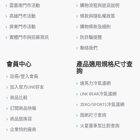
雲嘉南門市活動
購物流程與退貨說明
高雄門市活動
條款與隱私權政策
屏東門市活動
購物條款及細則
實體門市與招募資訊
防詐騙提醒
聯絡我們
會員中心
產品適用規格尺寸查
詢
註冊/登入會員
速馬力冷氣濾網
加入官方LINE好友
LINK BEAR冷氣濾網
商品比較
ZERO/SPORTS冷氣濾網
訂閱商品快報
雨刷尺寸查詢
商品退換貨
火星塞車型比對查詢
企業特約廠商