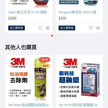
Capro車之生活 TS-90 極銳澤2代 防霧型玻璃油膜去除劑850ml
Meguiars美克拉 G8224 超清晰玻璃保養液710ml
$200
$350
加入購物車
加入購物車
其他人也購買
-29 %
HOT
3M 9886 柏油殘膠去除劑320g
3M 39115 新科技 超釉蠟 500ml