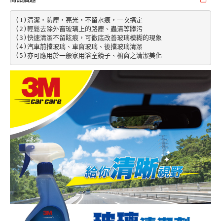
(1)清潔‧防塵‧亮光‧不留水痕，一次搞定

(2)輕鬆去除外窗玻璃上的路塵、蟲漬等髒污

(3)快速清潔不留眩痕，可徹底改善玻璃模糊的現象

(4)汽車前擋玻璃、車窗玻璃、後擋玻璃清潔

(5)亦可應用於一般家用浴室鏡子、櫥窗之清潔美化