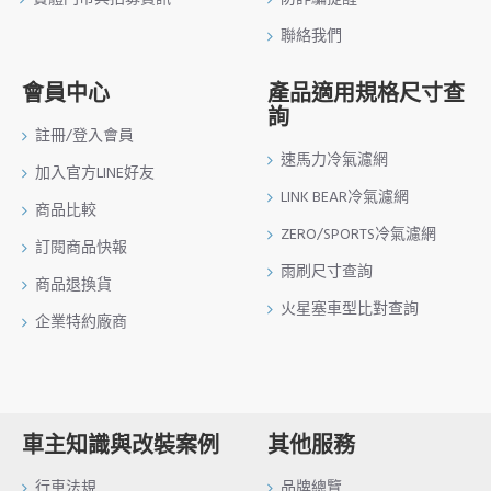
聯絡我們
會員中心
產品適用規格尺寸查
詢
註冊/登入會員
速馬力冷氣濾網
加入官方LINE好友
LINK BEAR冷氣濾網
商品比較
ZERO/SPORTS冷氣濾網
訂閱商品快報
雨刷尺寸查詢
商品退換貨
火星塞車型比對查詢
企業特約廠商
車主知識與改裝案例
其他服務
行車法規
品牌總覽