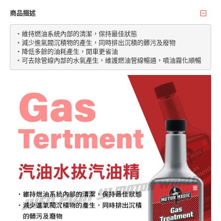
商品描述
‧維持燃油系統內部的清潔，保持最佳狀態

‧減少進氣閥沉積物的產生，同時排出沉積的髒污及廢物

‧降低多餘的油耗產生，開車更省油

‧可去除管線內部的水氣產生，維護燃油管線暢通，噴油霧化順暢