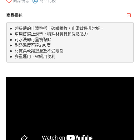
商品備忘
商品比較
商品描述
◆ 超級薄的止滑墊搭上碳纖維紋，止滑效果非常好！

◆ 車用首選止滑墊，特殊材質具超強黏貼力

◆ 可水洗即可重複黏貼

◆ 耐熱溫度可達280度

◆ 材質柔軟讓您擺放不受限制

◆ 多重運用，省錢用便利