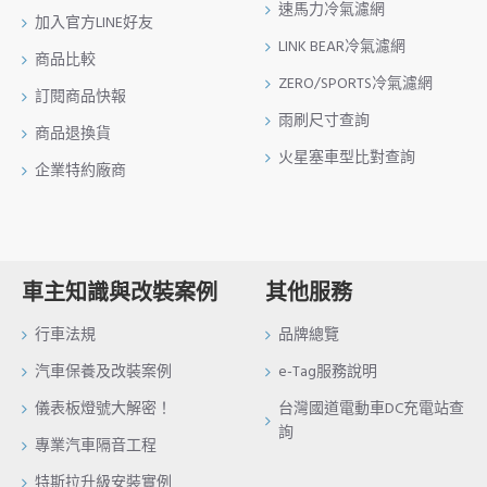
速馬力冷氣濾網
加入官方LINE好友
LINK BEAR冷氣濾網
商品比較
ZERO/SPORTS冷氣濾網
訂閱商品快報
雨刷尺寸查詢
商品退換貨
火星塞車型比對查詢
企業特約廠商
車主知識與改裝案例
其他服務
行車法規
品牌總覽
汽車保養及改裝案例
e-Tag服務說明
儀表板燈號大解密！
台灣國道電動車DC充電站查
詢
專業汽車隔音工程
特斯拉升級安裝實例