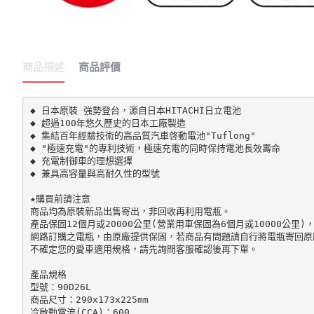
商品描述
商品評價
◆ 日本原裝 強勢登台，源自日本HITACHI日立電池

◆ 超過100年悠久歷史的日本工廠製造

◆ 集結百年經驗技術的高品質汽車啓動電池"Tuflong"

◆ "極速充電"的專利技術，極速充電的同時保持電池長效壽命

◆ 充電制御車的理想選擇

◆ 兼具高容量與高耐久性的型號

★購買前請注意

商品均為原裝新品出售寄出，非回收再利用電瓶。

產品保固12個月或20000公里(營業用車保固為6個月或10000公里)
網路訂購之電瓶，由原廠提供保固，若商品有問題請自行將電瓶寄回原廠
不確定您的愛車適用規格，請先詢問客服確認後再下單。

產品規格

型號：90D26L

商品尺寸：290x173x225mm

冷啟動電流(CCA)：600
