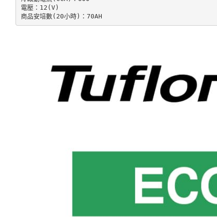
電壓：12(V)

商品安培數(20小時)：70AH