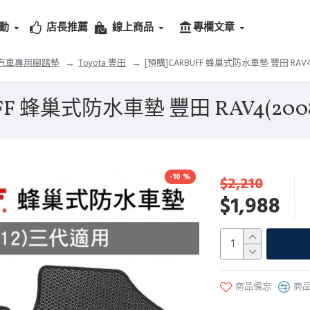
動
店長推薦
線上商品
專欄文章
汽車專用腳踏墊
Toyota 豐田
[預購]CARBUFF 蜂巢式防水車墊 豐田 RAV4
FF 蜂巢式防水車墊 豐田 RAV4(200
-10 %
$2,210
$1,988
商品備忘
商