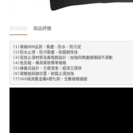
商品描述
商品評價
(1)車廠OEM品質，集塵、防水、防污泥

(2)防水止滑、防污集塵、耐磨韌性佳

(3)底部止滑材質及魔鬼氈設計，加強四周邊緣穩固不滑動

(4)免剪裁，專用車款標準規格

(5)蜂巢式設計，方便清潔，經濟又環保

(6)駕駛座踩踏位置，耐磨止滑加強

(7)SGS檢測重金屬&塑化劑，全數檢驗通過