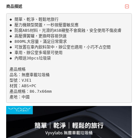
商品描述
◆ 簡單、乾淨、輕鬆地旅行

◆ 壓力機類型開蓋，一秒按壓靈敏反應

◆ 防腐ABS材料，光滑的ASB襯墊不會腐蝕，安全使用不傷皮膚

◆ 高壓彈簧罐，更換時容易快速

◆ 800ML大容量，滿足日常需求

◆ 可放置在車內飲料架中，辦公室也適用，小巧不占空間

◆ 車用、辦公室多場景可使用

◆ 內贈送30pcs垃圾袋

產品規格

品名：無塵車載垃圾桶

型號：VJE1

材質：ABS+PC

產品規格：86.7x66mm

產地：中國