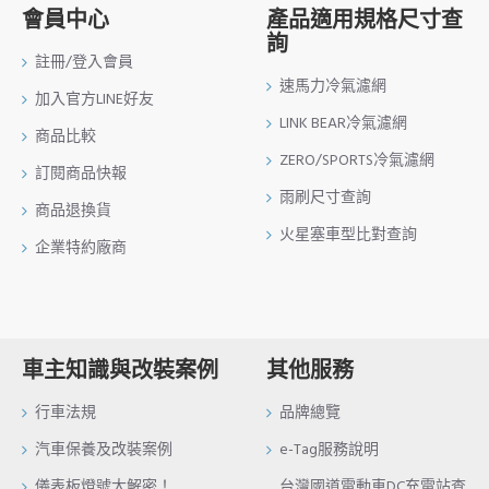
會員中心
產品適用規格尺寸查
詢
註冊/登入會員
速馬力冷氣濾網
加入官方LINE好友
LINK BEAR冷氣濾網
商品比較
ZERO/SPORTS冷氣濾網
訂閱商品快報
雨刷尺寸查詢
商品退換貨
火星塞車型比對查詢
企業特約廠商
車主知識與改裝案例
其他服務
行車法規
品牌總覽
汽車保養及改裝案例
e-Tag服務說明
儀表板燈號大解密！
台灣國道電動車DC充電站查