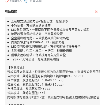
商品備忘
商品比較
商品描述
◆ 五種模式預設壓力值&智能記憶，充飽即停

◆ 小巧便攜，方便隨車隨身攜帶

◆ LED數位顯示，一鍵切換不同充氣模式場景及不同壓力單位

◆ 胎壓設置自帶記憶功能，不用重複設置

◆ 全金屬齒輪傳動，自帶散熱風扇的永磁馬達

◆ 內置鋰電池容量2500mAh*2，續航力強

◆ LED照明及警示閃爍燈功能，方便夜間操作提升安全

◆ 多種氣嘴：汽車、機車、自行車、球類皆適用

◆ 附帶夾層收納袋，保護機身充氣配件齊全

◆ Type-C充電設計，充電便利無煩惱

【充氣模式】

預設五種充氣模式，根據要充氣的物品選擇適合的，到達預設氣壓值後，
自由模式：默認氣壓值可自由調節，調節範圍3~150PSI

轎車模式：默認氣壓值2.5 BAR(36psi)

機車模式：默認氣壓值2.4 BAR(35psi)

自行車模式：默認氣壓值45psi

球類模式：默認氣壓值8psi

同時按住打氣機的+鍵與-鍵，預設壓力即可恢復上述出廠默認氣壓值。
