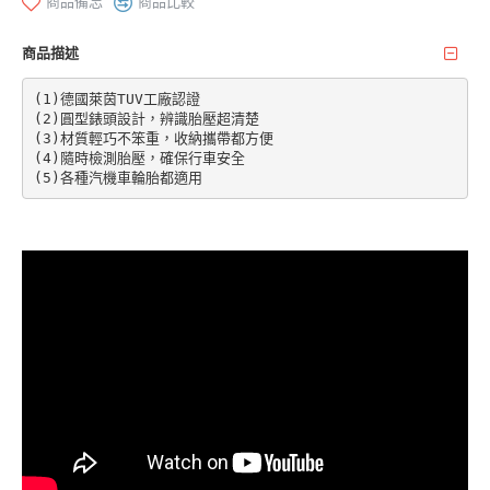
商品備忘
商品比較
商品描述
(1)德國萊茵TUV工廠認證

(2)圓型錶頭設計，辨識胎壓超清楚

(3)材質輕巧不笨重，收納攜帶都方便

(4)隨時檢測胎壓，確保行車安全

(5)各種汽機車輪胎都適用