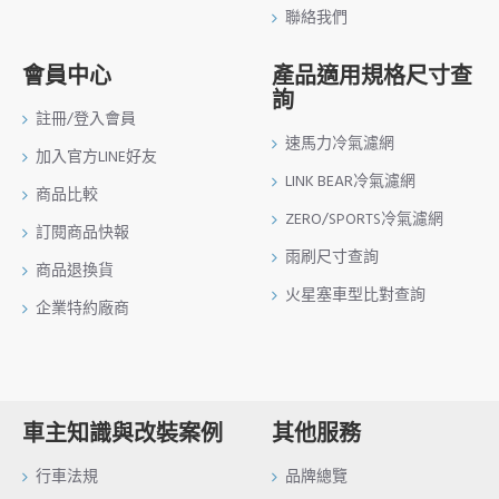
聯絡我們
會員中心
產品適用規格尺寸查
詢
註冊/登入會員
速馬力冷氣濾網
加入官方LINE好友
LINK BEAR冷氣濾網
商品比較
ZERO/SPORTS冷氣濾網
訂閱商品快報
雨刷尺寸查詢
商品退換貨
火星塞車型比對查詢
企業特約廠商
車主知識與改裝案例
其他服務
行車法規
品牌總覽