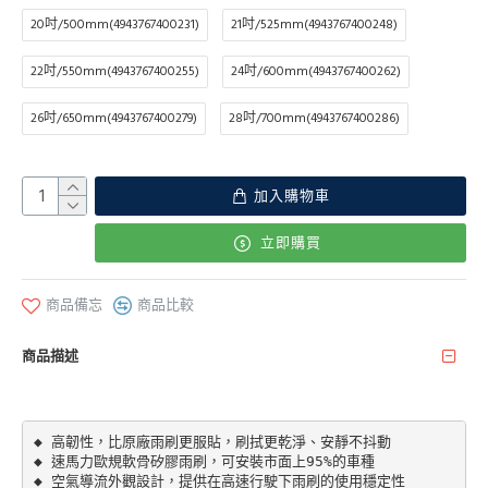
20吋/500mm(4943767400231)
21吋/525mm(4943767400248)
22吋/550mm(4943767400255)
24吋/600mm(4943767400262)
26吋/650mm(4943767400279)
28吋/700mm(4943767400286)
加入購物車
立即購買
商品備忘
商品比較
商品描述
◆ 高韌性，比原廠雨刷更服貼，刷拭更乾淨、安靜不抖動

◆ 速馬力歐規軟骨矽膠雨刷，可安裝市面上95%的車種

◆ 空氣導流外觀設計，提供在高速行駛下雨刷的使用穩定性
