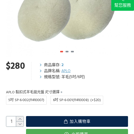
幫您服務
$280
商品庫存:
2
品牌名稱:
APLO
規格型號:
羊毛(5吋/6吋)
APLO 黏扣式羊毛拋光盤 尺寸選擇
5吋 SP-6-002(11410007)
6吋 SP-6-001(11410008)
(+$20)
加入購物車