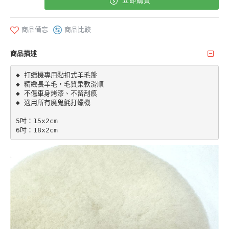
立即購買
商品備忘
商品比較
商品描述
◆ 打蠟機專用黏扣式羊毛盤

◆ 精緻長羊毛，毛質柔軟滑順

◆ 不傷車身烤漆、不留刮痕

◆ 適用所有魔鬼氈打蠟機

5吋：15x2cm
