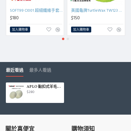
SOFT99 CI001 超細纖維手套(2合1)
美國龜牌TurtleWax TW123 雙面洗車手套
$180
$150
加入購物車
加入購物車
最近看過
最多人看過
APLO 黏扣式羊毛拋光盤(5吋/6吋)
$280
關於真便宜
購物須知