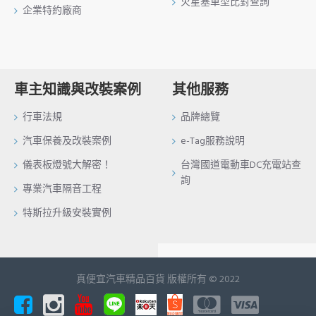
火星塞車型比對查詢
企業特約廠商
車主知識與改裝案例
其他服務
行車法規
品牌總覽
汽車保養及改裝案例
e-Tag服務說明
儀表板燈號大解密！
台灣國道電動車DC充電站查
詢
專業汽車隔音工程
特斯拉升級安裝實例
真便宜汽車精品百貨 版權所有 © 2022