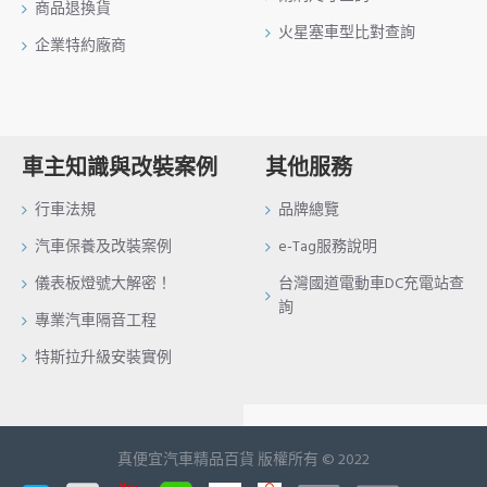
商品退換貨
火星塞車型比對查詢
企業特約廠商
車主知識與改裝案例
其他服務
行車法規
品牌總覽
汽車保養及改裝案例
e-Tag服務說明
儀表板燈號大解密！
台灣國道電動車DC充電站查
詢
專業汽車隔音工程
特斯拉升級安裝實例
真便宜汽車精品百貨 版權所有 © 2022