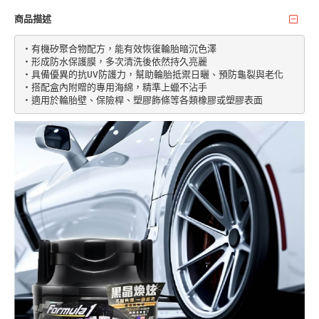
商品描述
‧有機矽聚合物配方，能有效恢復輪胎暗沉色澤

‧形成防水保護膜，多次清洗後依然持久亮麗

‧具備優異的抗UV防護力，幫助輪胎抵禦日曬、預防龜裂與老化

‧搭配盒內附贈的專用海綿，精準上蠟不沾手
