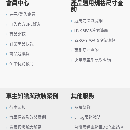
會員中心
產品適用規格尺寸查
詢
註冊/登入會員
速馬力冷氣濾網
加入官方LINE好友
LINK BEAR冷氣濾網
商品比較
ZERO/SPORTS冷氣濾網
訂閱商品快報
雨刷尺寸查詢
商品退換貨
火星塞車型比對查詢
企業特約廠商
車主知識與改裝案例
其他服務
行車法規
品牌總覽
汽車保養及改裝案例
e-Tag服務說明
儀表板燈號大解密！
台灣國道電動車DC充電站查