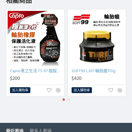
相關商品
Capro車之生活 TS-97 極銳澤2代 輪胎橡膠保護活化液750ml
SOFT99 L307 輪胎蠟170g
$200
$420
加入購物車
加入購物車
最近看過
最多人看過