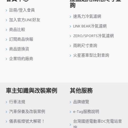
詢
註冊/登入會員
速馬力冷氣濾網
加入官方LINE好友
LINK BEAR冷氣濾網
商品比較
ZERO/SPORTS冷氣濾網
訂閱商品快報
雨刷尺寸查詢
商品退換貨
火星塞車型比對查詢
企業特約廠商
車主知識與改裝案例
其他服務
行車法規
品牌總覽
汽車保養及改裝案例
e-Tag服務說明
儀表板燈號大解密！
台灣國道電動車DC充電站查
詢