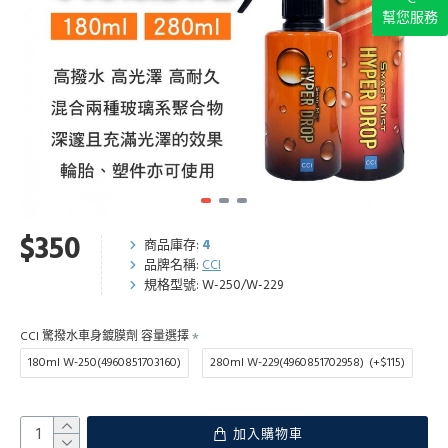
幫您服務
$350
商品庫存:
4
品牌名稱:
CCI
規格型號:
W-250/W-229
CCI 驚撥水車身鍍膜劑 容量選擇
180ml W-250(4960851703160)
280ml W-229(4960851702958)
(+$115)
加入購物車