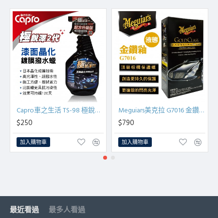
Capro車之生活 TS-98 極銳澤2代 漆面晶化鍍膜撥水蠟750ml
Meguiars美克拉 G7016 金鑽釉PLUS(液態)473ml
$250
$790
加入購物車
加入購物車
最近看過
最多人看過