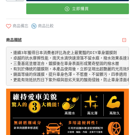
立即購買
商品備忘
商品比較
商品描述
‧連續3年獲得日本消費者評比為史上最驚豔的DIY車身鍍膜劑

‧卓越的抗水摩擦性能，雨天水滴快速滑落不留水痕，撥水效果長達180天
‧三重基底塗層混合，鍍膜後在車身表面形成驚奇堅固的撥水層

‧有別於傳統的鍍膜劑，本產品使用後，立即呈現出超艷麗的光亮效果

‧鏡面等級的保護膜，提升車身色澤。不惹塵、不留髒污，四季適用

‧更能有效抵抗烈日下紫外線與惡劣天氣的酸雨侵蝕，防止車身漆面老化