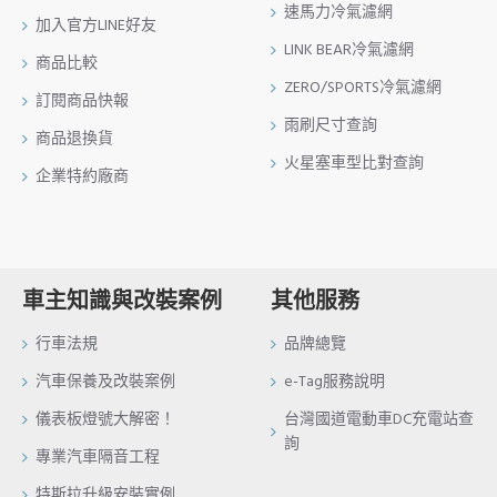
速馬力冷氣濾網
加入官方LINE好友
LINK BEAR冷氣濾網
商品比較
ZERO/SPORTS冷氣濾網
訂閱商品快報
雨刷尺寸查詢
商品退換貨
火星塞車型比對查詢
企業特約廠商
車主知識與改裝案例
其他服務
行車法規
品牌總覽
汽車保養及改裝案例
e-Tag服務說明
儀表板燈號大解密！
台灣國道電動車DC充電站查
詢
專業汽車隔音工程
特斯拉升級安裝實例