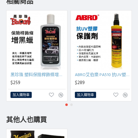
相關商品
黑珍珠 塑料保險桿飾條增黑蠟350ml
ABRO艾伯樂 PA510 抗UV塑膠保護劑296ml
$259
$289
加入購物車
加入購物車
其他人也購買