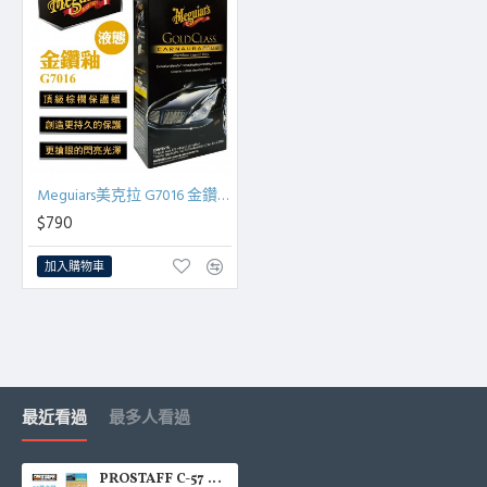
Meguiars美克拉 G7016 金鑽釉PLUS(液態)473ml
$790
加入購物車
最近看過
最多人看過
PROSTAFF C-57 CC黃金級 內裝塑料皮革保護鍍膜200ml