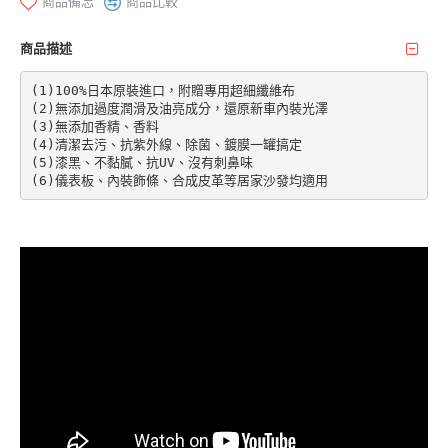
商品備忘
商品比較
商品描述
(1)100%日本原裝進口，附贈專用超細纖維布

(2)無添加過度潤滑及油亮成分，還原新車內裝光澤

(3)無添加香精、香料

(4)清潔去污、抗紫外線、除菌、鍍膜一罐搞定

(5)漆黑、不黏膩、抗UV、沒有刺鼻味

(6)儀表板、內裝飾條、合成皮革等居家沙發均適用