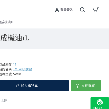
會員登入
 合成機油1L
 合成機油1L
商品庫存:
12
品牌名稱:
TOTAL道達爾
規格型號:
5W30
加入購物車
立即購買
品比較
LINE@