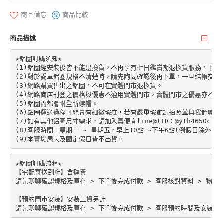
商品備忘
商品比較
商品描述
★鋁圈訂購須知★

(1)鋁圈經安裝後皆不能退換貨，不再享有七日鑑賞期退換貨服務，下單前請先加
(2)對於愛車鋁圈規格不清楚時，請先詢問確認後再下單，一旦結帳交易
(3)網路購買售出之鋁圈，不可在實體門市退換貨。

(4)網路商店刊登之價格與優惠不適用實體門市，實體門市之優惠亦不適
(5)鋁圈內都會附全新螺帽。

(6)鋁圈運送過程可能會有細微瑕疵，若有嚴重瑕疵請拍照並與我們聯絡。
(7)如有其他鋁圈尺寸需求，請加入真便宜line@(ID：@yth4650c)。

(8)客服時間：星期一 ~ 星期五，早上10點 ~下午6點(例假日除外)。

★鋁圈訂購流程★

【宅配寄送到府】含運費

請先聊聊確認規格及庫存 > 下單後完成付款 > 客服核對資料 > 物流配
【預約門市安裝】安裝工資另計
