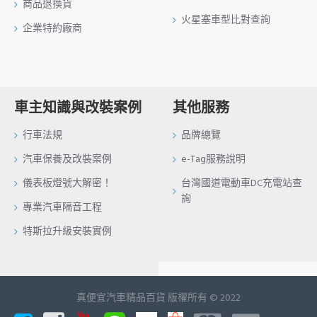
商品退換貨
火星塞車型比對查詢
企業特約廠商
車主知識與改裝案例
其他服務
行車法規
品牌總覽
汽車保養及改裝案例
e-Tag服務說明
儀表板燈號大解密！
台灣國道電動車DC充電站查
詢
專業汽車隔音工程
特斯拉升級安裝實例
真便宜汽車精品百貨 版權所有 © 2022