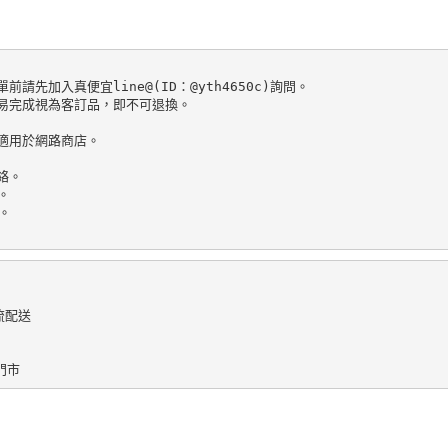
加入真便宜line@(ID：@yth4650c)詢問。

易完成視為客訂品，即不可退換。

適用於網路商店。

。





配送
