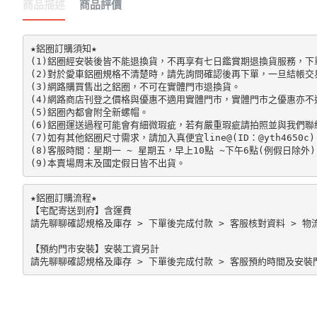
商品描述
商品評價
★鋁圈訂購須知★

(1)鋁圈經安裝後皆不能退換貨，不再享有七日鑑賞期退換貨服務，下單前請先
(2)對於愛車鋁圈規格不清楚時，請先詢問確認後再下單，一旦結帳交
(3)網路購買售出之鋁圈，不可在實體門市退換貨。

(4)網路商店刊登之價格與優惠不適用實體門市，實體門市之優惠亦不
(5)鋁圈內都會附全新螺帽。

(6)鋁圈運送過程可能會有細微瑕疵，若有嚴重瑕疵請拍照並與我們聯絡
(7)如有其他鋁圈尺寸需求，請加入真便宜line@(ID：@yth4650c)。
(8)客服時間：星期一 ~ 星期五，早上10點 ~下午6點(例假日除外)。
★鋁圈訂購流程★

【宅配寄送到府】含運費

請先聊聊確認規格及庫存 > 下單後完成付款 > 客服核對資料 > 物流
【預約門市安裝】安裝工資另計
