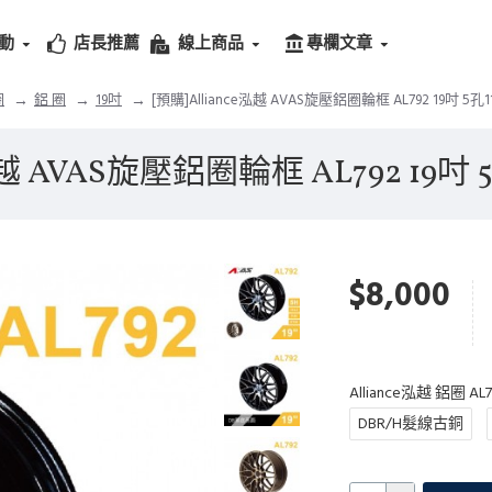
動
店長推薦
線上商品
專欄文章
圈
鋁 圈
19吋
[預購]Alliance泓越 AVAS旋壓鋁圈輪框 AL792 19吋 5孔114.
越 AVAS旋壓鋁圈輪框 AL792 19吋 5孔1
$8,000
Alliance泓越 鋁圈 A
DBR/H髮線古銅