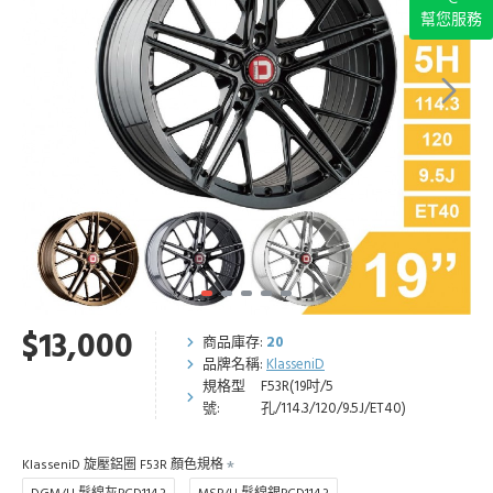
幫您服務
$13,000
商品庫存:
20
品牌名稱:
KlasseniD
規格型
F53R(19吋/5
號:
孔/114.3/120/9.5J/ET40)
KlasseniD 旋壓鋁圈 F53R 顏色規格