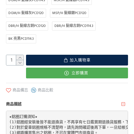
DGM/H 髮線灰PCD114.3
MSP/H 髮線銀PCD114.3
DGM/H 髮線灰PCD120
MSP/H 髮線銀PCD120
DBR/H 髮線古銅PCD120
DBR/H 髮線古銅PCD114.3
BK 亮黑PCD114.3
加入購物車
立即購買
商品備忘
商品比較
商品描述
★鋁圈訂購須知★

(1)鋁圈經安裝後皆不能退換貨，不再享有七日鑑賞期退換貨服務，下單前請先加
(2)對於愛車鋁圈規格不清楚時，請先詢問確認後再下單，一旦結帳交易
(3)網路購買售出之鋁圈，不可在實體門市退換貨。
