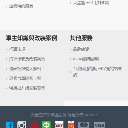
火星塞車型比對查詢
企業特約廠商
車主知識與改裝案例
其他服務
行車法規
品牌總覽
汽車保養及改裝案例
e-Tag服務說明
儀表板燈號大解密！
台灣國道電動車DC充電站查
詢
專業汽車隔音工程
特斯拉升級安裝實例
真便宜汽車精品百貨 版權所有 © 2022