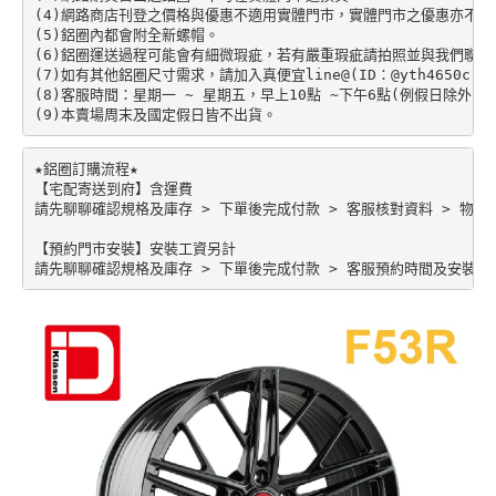
(4)網路商店刊登之價格與優惠不適用實體門市，實體門市之優惠亦不適
(5)鋁圈內都會附全新螺帽。

(6)鋁圈運送過程可能會有細微瑕疵，若有嚴重瑕疵請拍照並與我們聯絡。
(7)如有其他鋁圈尺寸需求，請加入真便宜line@(ID：@yth4650c)。

(8)客服時間：星期一 ~ 星期五，早上10點 ~下午6點(例假日除外)。

★鋁圈訂購流程★

【宅配寄送到府】含運費

請先聊聊確認規格及庫存 > 下單後完成付款 > 客服核對資料 > 物流配
【預約門市安裝】安裝工資另計
