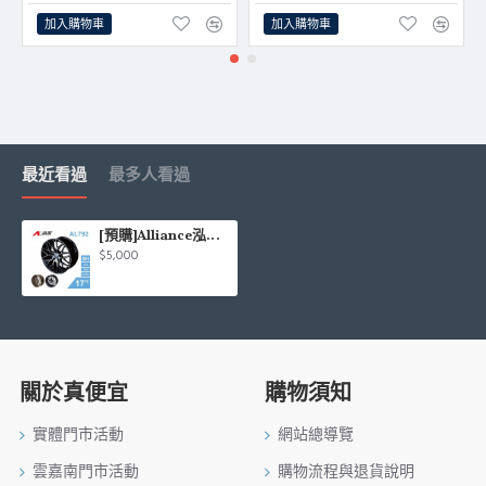
加入購物車
加入購物車
最近看過
最多人看過
[預購]Alliance泓越 AVAS旋壓鋁圈輪框 AL792 17吋 5孔112/7.5J/ET38
$5,000
關於真便宜
購物須知
實體門市活動
網站總導覽
雲嘉南門市活動
購物流程與退貨說明