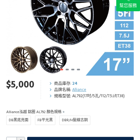
幫您服務
$5,000
商品庫存:
24
品牌名稱:
Alliance
規格型號:
AL792(17吋/5孔/112/7.5J/ET38)
Alliance泓越 鋁圈 AL792 顏色規格
DB黑底亮面
FB平光黑
DBR/H髮線古銅