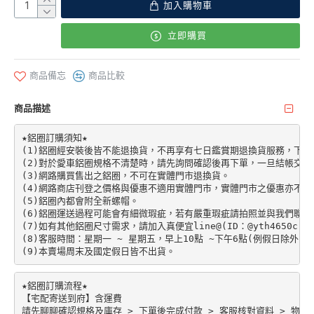
加入購物車
立即購買
商品備忘
商品比較
商品描述
★鋁圈訂購須知★

(1)鋁圈經安裝後皆不能退換貨，不再享有七日鑑賞期退換貨服務，下單前請先加
(2)對於愛車鋁圈規格不清楚時，請先詢問確認後再下單，一旦結帳交易
(3)網路購買售出之鋁圈，不可在實體門市退換貨。

(4)網路商店刊登之價格與優惠不適用實體門市，實體門市之優惠亦不適
(5)鋁圈內都會附全新螺帽。

(6)鋁圈運送過程可能會有細微瑕疵，若有嚴重瑕疵請拍照並與我們聯絡。
(7)如有其他鋁圈尺寸需求，請加入真便宜line@(ID：@yth4650c)。

(8)客服時間：星期一 ~ 星期五，早上10點 ~下午6點(例假日除外)。

★鋁圈訂購流程★

【宅配寄送到府】含運費

請先聊聊確認規格及庫存 > 下單後完成付款 > 客服核對資料 > 物流配