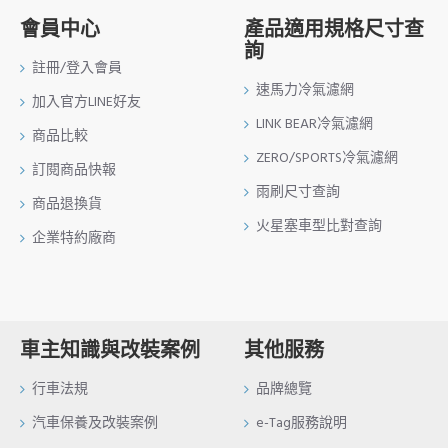
會員中心
產品適用規格尺寸查
詢
註冊/登入會員
速馬力冷氣濾網
加入官方LINE好友
LINK BEAR冷氣濾網
商品比較
ZERO/SPORTS冷氣濾網
訂閱商品快報
雨刷尺寸查詢
商品退換貨
火星塞車型比對查詢
企業特約廠商
車主知識與改裝案例
其他服務
行車法規
品牌總覽
汽車保養及改裝案例
e-Tag服務說明