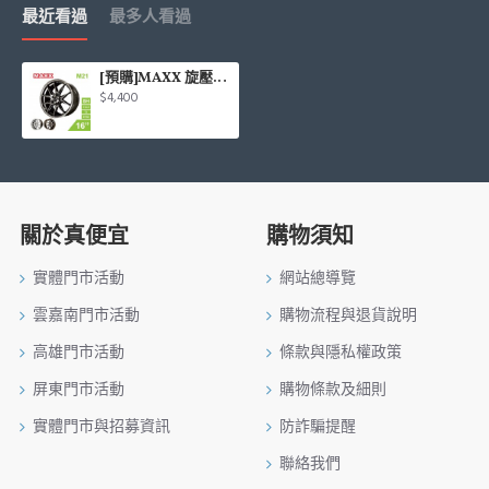
最近看過
最多人看過
[預購]MAXX 旋壓鋁圈輪框 M21 16吋 5孔114.3/7J/ET38(灰/銀/銅)
$4,400
關於真便宜
購物須知
實體門市活動
網站總導覽
雲嘉南門市活動
購物流程與退貨說明
高雄門市活動
條款與隱私權政策
屏東門市活動
購物條款及細則
實體門市與招募資訊
防詐騙提醒
聯絡我們