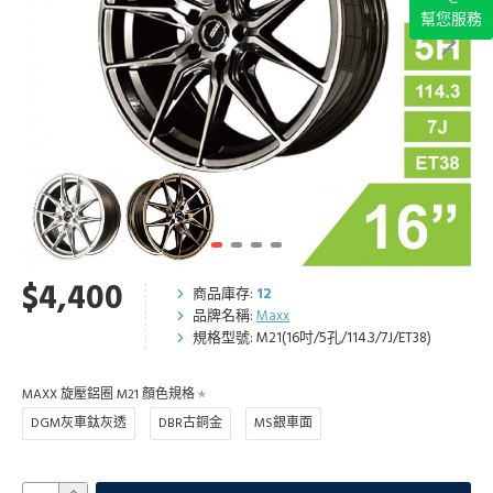
幫您服務
$4,400
商品庫存:
12
品牌名稱:
Maxx
規格型號:
M21(16吋/5孔/114.3/7J/ET38)
MAXX 旋壓鋁圈 M21 顏色規格
DGM灰車鈦灰透
DBR古銅金
MS銀車面