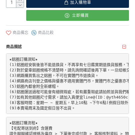
加入購物車
立即購買
商品備忘
商品比較
商品描述
★鋁圈訂購須知★

(1)鋁圈經安裝後皆不能退換貨，不再享有七日鑑賞期退換貨服務，下單前請先加
(2)對於愛車鋁圈規格不清楚時，請先詢問確認後再下單，一旦結帳交易
(3)網路購買售出之鋁圈，不可在實體門市退換貨。

(4)網路商店刊登之價格與優惠不適用實體門市，實體門市之優惠亦不適
(5)鋁圈內都會附全新螺帽。

(6)鋁圈運送過程可能會有細微瑕疵，若有嚴重瑕疵請拍照並與我們聯絡。
(7)如有其他鋁圈尺寸需求，請加入真便宜line@(ID：@yth4650c)。

(8)客服時間：星期一 ~ 星期五，早上10點 ~下午6點(例假日除外)。

★鋁圈訂購流程★

【宅配寄送到府】含運費

請先聊聊確認規格及庫存 > 下單後完成付款 > 客服核對資料 > 物流配