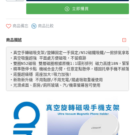
立即購買
商品備忘
商品比較
商品描述
‧真空手轉磁吸支架/旋轉固定一手搞定/N52磁鐵吸鐵/一掀排氣拿取

‧真空吸盤超強 平面處方便磁吸，不留痕跡

‧雙圈N52磁吸 雙層磁圈根據原機1:1環形排列 磁力高達18N，緊緊吸
‧精準懸停卡點 機械合金力臂，任意定點懸停，穩固托舉手機不掉落

‧底盤超級穩 底座加大!吸力加強!

‧新款新升級 不用黏膠/不用充電/隨處吸取重複使用

‧光滑桌面、廚房/廁所玻璃、汽/機車螢幕皆可使用