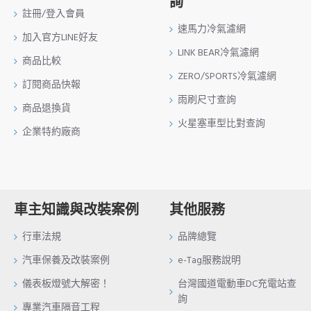
詢
註冊/登入會員
速馬力冷氣濾網
加入官方LINE好友
LINK BEAR冷氣濾網
商品比較
ZERO/SPORTS冷氣濾網
訂閱商品快報
雨刷尺寸查詢
商品退換貨
火星塞車型比對查詢
企業特約廠商
車主知識與改裝案例
其他服務
行車法規
品牌總覽
汽車保養及改裝案例
e-Tag服務說明
儀表板燈號大解密！
台灣國道電動車DC充電站查
詢
專業汽車隔音工程