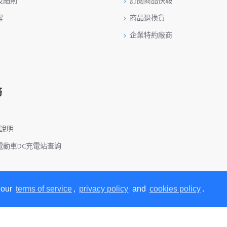
及細則
訂閱商品快報
醒
商品退換貨
企業特約廠商
務
務說明
電動車DC充電站查詢
 our
terms of service
,
privacy policy
and
cookies policy
.