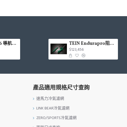
CARDIO LX66 導航Hi-Res款安卓機 4+64G 8核(9吋/10.1吋)含安裝(面板框另計)
TEIN Endurapro阻尼固定式原廠型避震器適用車型一覽表
$123,456
產品適用規格尺寸查詢
速馬力冷氣濾網
LINK BEAR冷氣濾網
ZERO/SPORTS冷氣濾網