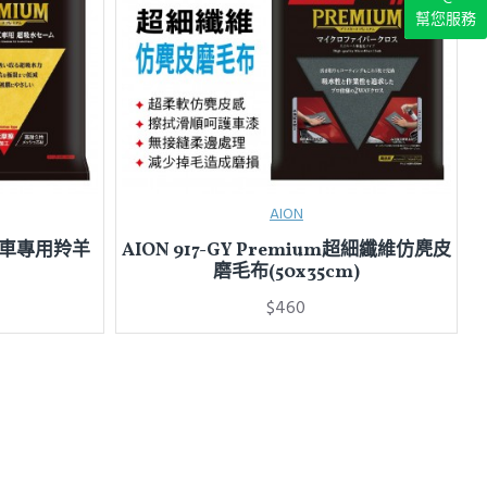
幫您服務
AION
m鍍膜車專用羚羊
AION 917-GY Premium超細纖維仿麂皮
磨毛布(50x35cm)
$460