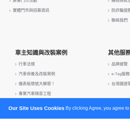
屏東門市活動
購物條款
實體門市與招募資訊
防詐騙提
聯絡我們
車主知識與改裝案例
其他服
行車法規
品牌總覽
汽車保養及改裝案例
e-Tag服
儀表板燈號大解密！
台灣國道
專業汽車隔音工程
特斯拉升級安裝實例
Our Site Uses Cookies
By clicking Agree, you agree to