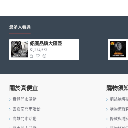
最多人看過
鋁圈品牌大匯整
$1,234,567
關於真便宜
購物須
實體門市活動
網站總導
雲嘉南門市活動
購物流程
高雄門市活動
條款與隱