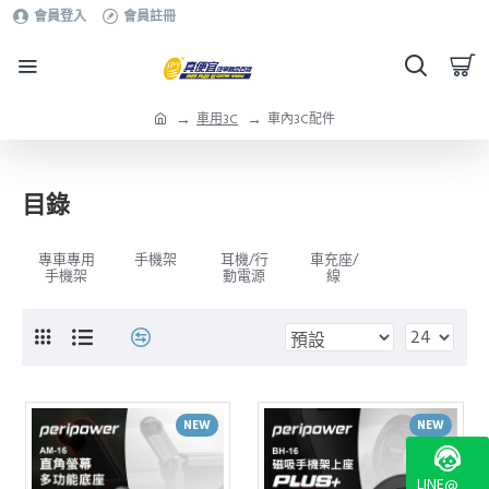
會員登入
會員註冊
車用3C
車內3C配件
目錄
專車專用
手機架
耳機/行
車充座/
手機架
動電源
線
NEW
NEW
LINE@