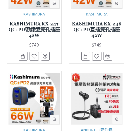
KASHIMURA
KASHIMURA
KASHIMURA KX-247
KASHIMURA KX-246
QC+PD帶線型雙孔插座
QC+PD直插雙孔插座
42W
42W
$749
$749
KASHIMURA
ANBORTEH安伯特