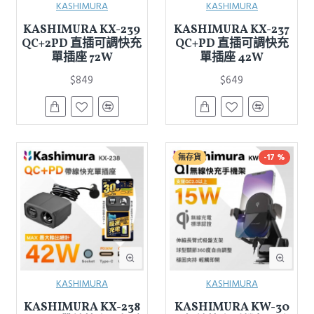
KASHIMURA
KASHIMURA
KASHIMURA KX-239
KASHIMURA KX-237
QC+2PD 直插可調快充
QC+PD 直插可調快充
單插座 72W
單插座 42W
$849
$649
無存貨
-17 %
KASHIMURA
KASHIMURA
KASHIMURA KX-238
KASHIMURA KW-30