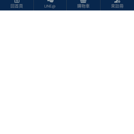
回首頁
LINE@
購物車
來註冊
-10 %
MCK科技
Songwin嚴選
MCK科技 MCK-Q238
Songwin嚴選 GS-300
雙孔PD+QC急速快充車
免驅動藍牙音頻收發器
充(38W)槍灰/黑色
$350
$439
$489