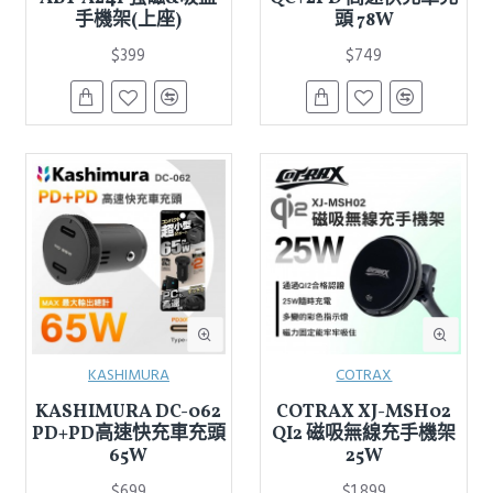
手機架(上座)
頭 78W
$399
$749
KASHIMURA
COTRAX
KASHIMURA DC-062
COTRAX XJ-MSH02
PD+PD高速快充車充頭
QI2 磁吸無線充手機架
65W
25W
$699
$1,899