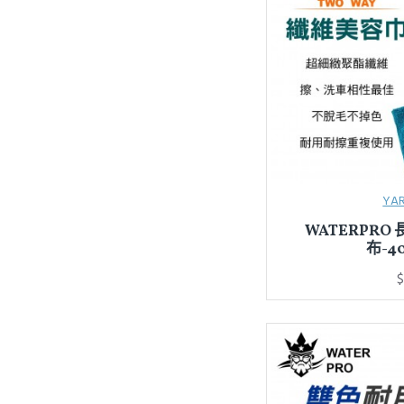
IBZ異貝麗
K-PLUS
KIRK柯克
KOKUBO
Meguiars美克拉
MIRAREED
PAPAGO!
YA
PNS磐欣
WATERPR
布-4
POWER
$
PRODAVE寶達飛
PROSTAFF
REAIM 萊姆
SALTARE
SINYI新翊