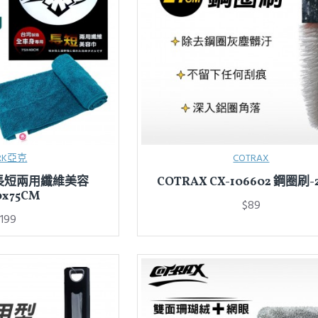
RK亞克
COTRAX
O 長短兩用纖維美容
COTRAX CX-106602 鋼圈刷-
0x75CM
$89
199