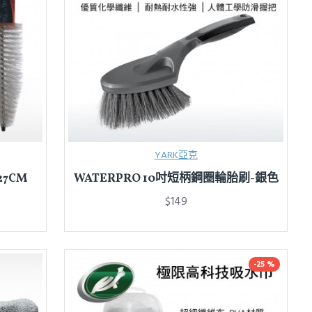
YARK亞克
27CM
WATERPRO 10吋短柄鋼圈輪胎刷-銀色
$149
-25 %