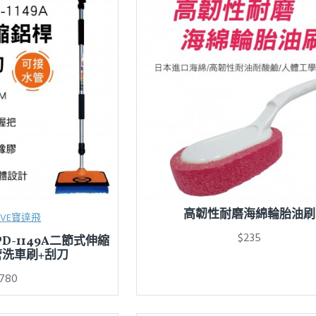
高韌性耐磨海綿輪胎油刷
AVE寶達飛
$235
PD-1149A二節式伸縮
洗車刷+刮刀
780