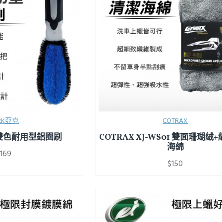
RK亞克
COTRAX
O 雙色耐用型鋁圈刷
COTRAX XJ-WS01 雙面珊瑚絨
海綿
169
$150