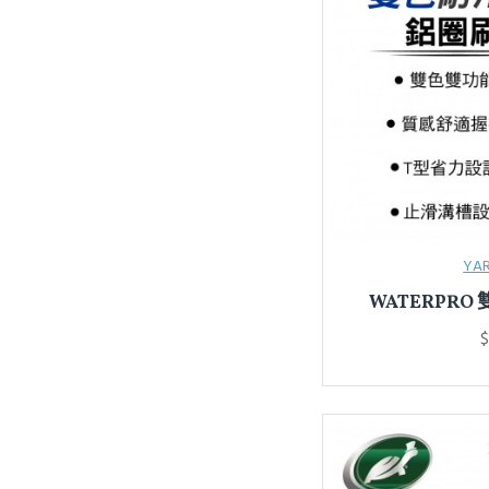
SOFT99
WAKO
YARK亞克
YASMO
YCAR
劦大
化學STAGE2
YA
台吉TAI CHI
WATERPR
向日葵
$
大業流通
極亮小子
洗車俱樂部
美國龜牌TurtleWax
邁奇先生MR MAGIC