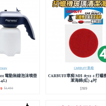
irway
CARBUFF車痴
20-01 電動無線泡沫噴壺
CARBUFF車痴 MH-8711-1 打
.4L)
潔海綿(紅) 4吋
99
$189
$3,450