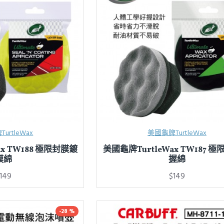
urtleWax
美國龜牌TurtleWax
ax TW188 極限封膜鍍
美國龜牌TurtleWax TW187 
膜綿
握綿
149
$149
-28 %