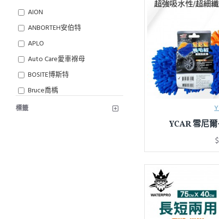
AION
ANBORTEH安伯特
APLO
Auto Care愛車褓母
BOSITE博斯特
Bruce喬楀
CARALL
Y
標籤
CARBUFF車痴
YCAR 雪
CARMATE
$
Cleanwel 格凌威
COTRAX
e系列汽車用品
Fairway
FORMULA 1