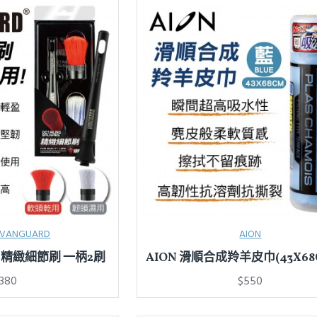
ANGUARD
AION
2 精緻細節刷 一柄2刷
AION 滑順合成羚羊皮巾(43X68
380
$550