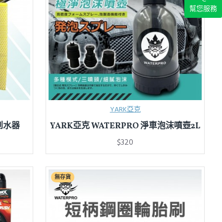
幫您服務
YARK亞克
刮水器
YARK亞克 WATERPRO 淨車泡沫噴壺2L
$320
無存貨