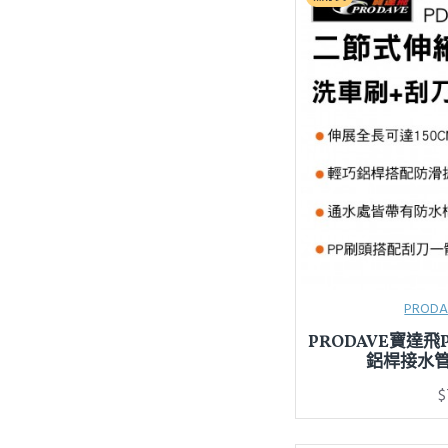
PROD
PRODAVE寶達飛
鋁桿接水管
$