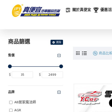
關於真便宜
優惠活
商品篩選
清除
商品比
售價
$
$
品牌
AB居家魔法師
AGR