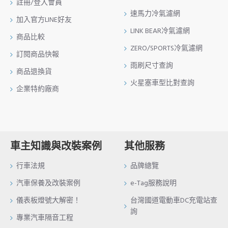
註冊/登入會員
速馬力冷氣濾網
加入官方LINE好友
LINK BEAR冷氣濾網
商品比較
ZERO/SPORTS冷氣濾網
訂閱商品快報
雨刷尺寸查詢
商品退換貨
火星塞車型比對查詢
企業特約廠商
車主知識與改裝案例
其他服務
行車法規
品牌總覽
汽車保養及改裝案例
e-Tag服務說明
儀表板燈號大解密！
台灣國道電動車DC充電站查
詢
專業汽車隔音工程