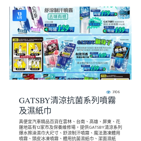
13
5月
3106
GATSBY清涼抗菌系列噴霧
及濕紙巾
真便宜汽車精品百貨在雲林、台南、高雄、屏東、花
蓮地區有12家市及保養維修場，提供GATSBY清涼系列
爆水擦澡濕巾大尺寸、舒涼制汗噴霧、魔法激凍體用
噴霧、頭皮冰凍噴霧、體用抗菌濕紙巾、潔面濕紙