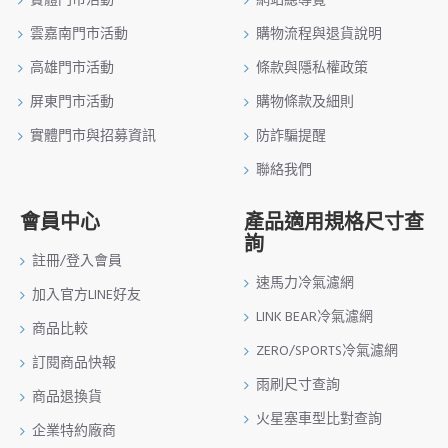
雲嘉南門市活動
購物流程與退貨說明
高雄門市活動
條款與隱私權政策
屏東門市活動
購物條款及細則
實體門市與招募資訊
防詐騙提醒
聯絡我們
會員中心
產品適用規格尺寸查
詢
註冊/登入會員
速馬力冷氣濾網
加入官方LINE好友
LINK BEAR冷氣濾網
商品比較
ZERO/SPORTS冷氣濾網
訂閱商品快報
雨刷尺寸查詢
商品退換貨
火星塞車型比對查詢
企業特約廠商