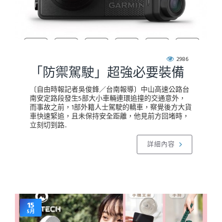
2986
「防禦駕駛」超強必要裝備
〔自由時報記者吳俊鋒／台南報導〕中山高速公路台
南安定路段發生5部大小車輛連環追撞的交通意外，
而事故之前，1部外籍人士駕駛的轎車，察覺後方大貨
車快速緊追，且未保持安全距離，他見前方回堵時，
立刻切到路..
詳細內容
15
5月