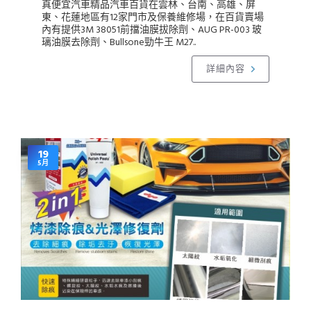
真便宜汽車精品汽車百貨在雲林、台南、高雄、屏
東、花蓮地區有12家門市及保養維修場，在百貨賣場
內有提供3M 38051前擋油膜拔除劑、AUG PR-003 玻
璃油膜去除劑、Bullsone勁牛王 M27..
詳細內容
19
5月